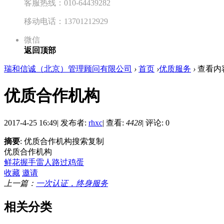
客服热线：010-64439282
移动电话：13701212929
微信
返回顶部
瑞和信诚（北京）管理顾问有限公司
›
首页
›
优质服务
›
查看内
优质合作机构
2017-4-25 16:49
|
发布者:
rhxc
|
查看:
4428
|
评论: 0
摘要
: 优质合作机构搜索复制
优质合作机构
鲜花
握手
雷人
路过
鸡蛋
收藏
邀请
上一篇：
一次认证，终身服务
相关分类