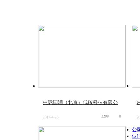
中际国润（北京）低碳科技有限公
司
2299
0
2017-4-26
2
17:14
17
公
认